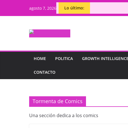
Saltar
Lo último:
agosto 7, 2026
al
contenido
HOME
POLITICA
GROWTH INTELLIGENC
CONTACTO
Tormenta de Comics
Una sección dedica a los comics