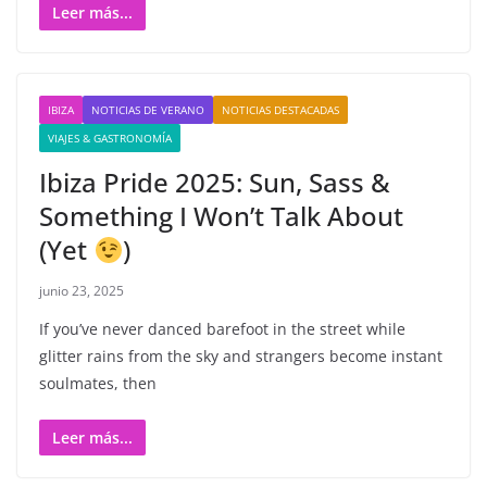
Leer más...
IBIZA
NOTICIAS DE VERANO
NOTICIAS DESTACADAS
VIAJES & GASTRONOMÍA
Ibiza Pride 2025: Sun, Sass &
Something I Won’t Talk About
(Yet
)
junio 23, 2025
If you’ve never danced barefoot in the street while
glitter rains from the sky and strangers become instant
soulmates, then
Leer más...