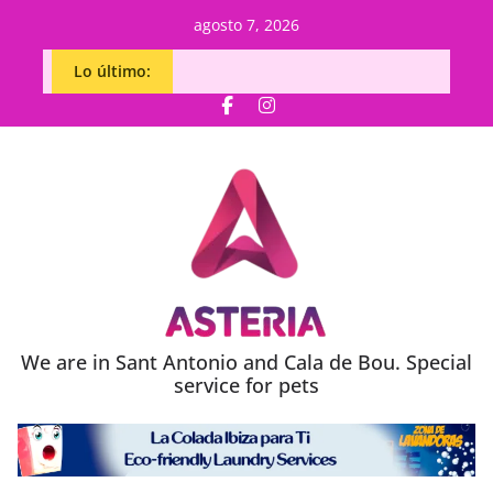
Saltar
agosto 7, 2026
al
Lo último:
contenido
We are in Sant Antonio and Cala de Bou. Special
service for pets