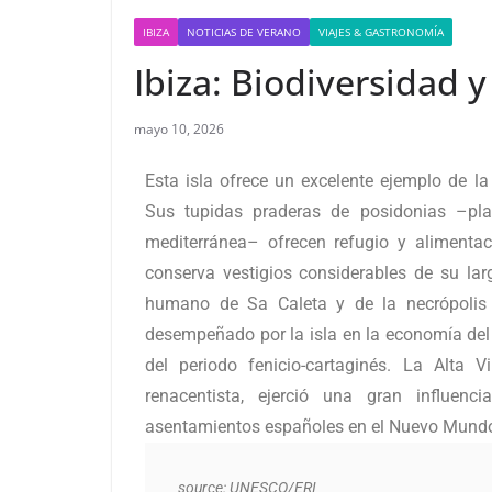
IBIZA
NOTICIAS DE VERANO
VIAJES & GASTRONOMÍA
Ibiza: Biodiversidad y
mayo 10, 2026
Esta isla ofrece un excelente ejemplo de la
Sus tupidas praderas de posidonias –pl
mediterránea– ofrecen refugio y alimenta
conserva vestigios considerables de su lar
humano de Sa Caleta y de la necrópolis 
desempeñado por la isla en la economía del
del periodo fenicio-cartaginés. La Alta Vi
renacentista, ejerció una gran influenc
asentamientos españoles en el Nuevo Mund
source: UNESCO/ERI
