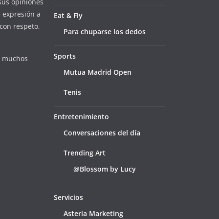
sus opiniones
e expresión a
Eat & Fly
con respeto,
Para chuparse los dedos
Sports
e muchos
Mutua Madrid Open
Tenis
Entretenimiento
Conversaciones del día
Trending Art
@Blossom by Lucy
Servicios
Asteria Marketing