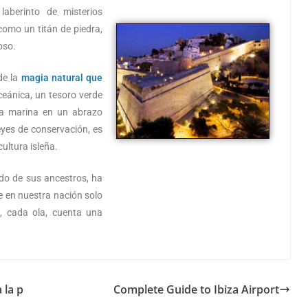
laberinto de misterios
 como un titán de piedra,
oso.
 de la
magia natural que
ceánica, un tesoro verde
da marina en un abrazo
eyes de conservación, es
cultura isleña.
ado de sus ancestros, ha
 en nuestra nación solo
, cada ola, cuenta una
 la p
Complete Guide to Ibiza Airport