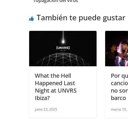
ropagación del virus
También te puede gustar
What the Hell
Por qu
Happened Last
cancio
Night at UNVRS
no son
Ibiza?
barco
junio 23, 2025
marzo 10,