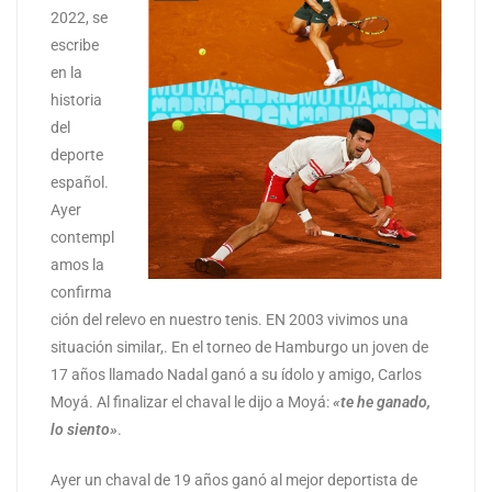
2022, se
escribe
en la
historia
del
deporte
español.
Ayer
contempl
amos la
confirma
ción del relevo en nuestro tenis. EN 2003 vivimos una
situación similar,. En el torneo de Hamburgo un joven de
17 años llamado Nadal ganó a su ídolo y amigo, Carlos
Moyá. Al finalizar el chaval le dijo a Moyá:
«te he ganado,
lo siento»
.
Ayer un chaval de 19 años ganó al mejor deportista de