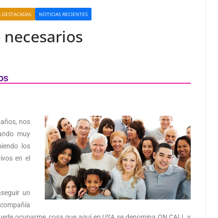
S DESTACADAS
NOTICIAS RECIENTES
 necesarios
os
 años, nos
nando muy
iendo los
ivos en el
seguir un
 compañía
 puede ocuparme, cosa que aquí en USA se denomina ON CALL y