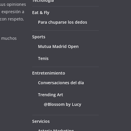
Tecnología
sus opiniones
e expresión a
Eat & Fly
con respeto,
Para chuparse los dedos
Sports
e muchos
Mutua Madrid Open
Tenis
Entretenimiento
Conversaciones del día
Trending Art
@Blossom by Lucy
Servicios
Asteria Marketing